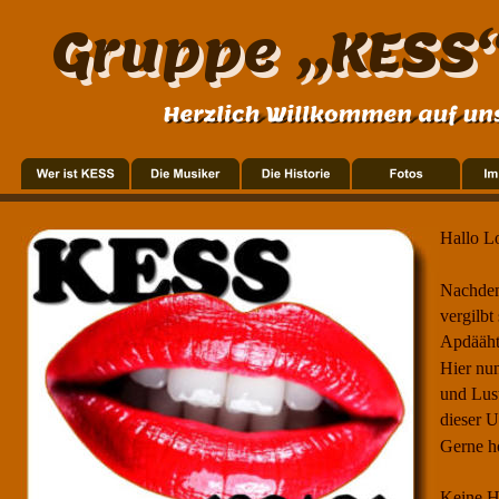
Gruppe „KESS
Hallo Lo
Nachdem 
vergilbt
Apdääht 
Hier nun
und Lust
dieser 
Gerne h
Keine H